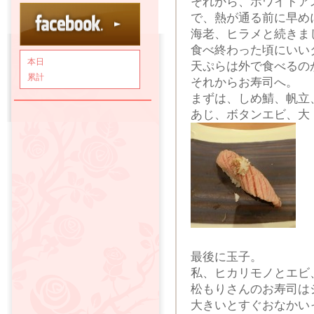
それから、ホワイトア
で、熱が通る前に早め
海老、ヒラメと続きま
食べ終わった頃にいい
本日
天ぷらは外で食べるの
累計
それからお寿司へ。
まずは、しめ鯖、帆立
あじ、ボタンエビ、大
最後に玉子。
私、ヒカリモノとエビ
松もりさんのお寿司は
大きいとすぐおなかい