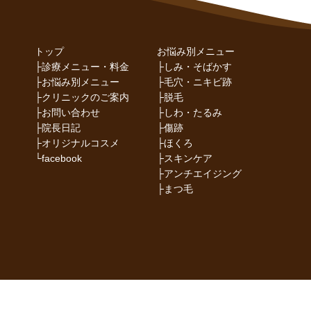
トップ
お悩み別メニュー
├
診療メニュー・料金
├
しみ・そばかす
├
お悩み別メニュー
├
毛穴・ニキビ跡
├
クリニックのご案内
├
脱毛
├
お問い合わせ
├
しわ・たるみ
├
院長日記
├
傷跡
├
オリジナルコスメ
├
ほくろ
└
facebook
├
スキンケア
├
アンチエイジング
├
まつ毛