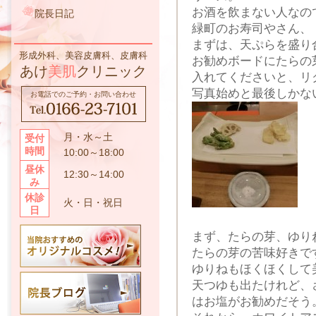
お酒を飲まない人なの
院長日記
緑町のお寿司やさん、
まずは、天ぷらを盛り
形成外科、美容皮膚科、皮膚科
お勧めボードにたらの
あけ
美肌
クリニック
入れてくださいと、リ
写真始めと最後しかな
お電話でのご予約・お問い合わせ
月・水～土
受付
時間
10:00～18:00
昼休
12:30～14:00
み
休診
火・日・祝日
日
まず、たらの芽、ゆり
たらの芽の苦味好きで
ゆりねもほくほくして
天つゆも出たけれど、
はお塩がお勧めだそう