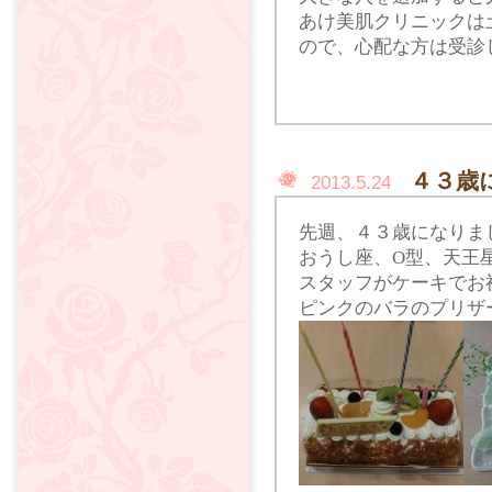
あけ美肌クリニックは
ので、心配な方は受診
４３歳
2013.5.24
先週、４３歳になりま
おうし座、O型、天王
スタッフがケーキでお
ピンクのバラのプリザ