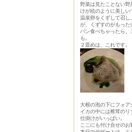
野菜は見たことない野
けが絵のように美しい
温泉卵をくずして召し
が、くずすのがもった
パン食べちゃったら、
も。
２皿めは、これです。
大根の泡の下にフォア
イカの中には椎茸のリ
仕掛けがいっぱい。
ここにも付け合せのお
本日のデザートは、ミ