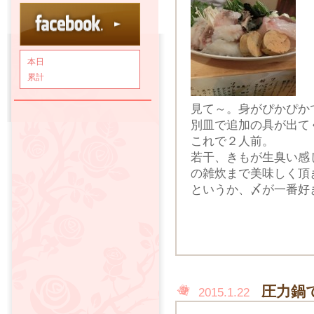
本日
累計
見て～。身がぴかぴか
別皿で追加の具が出て
これで２人前。
若干、きもが生臭い感
の雑炊まで美味しく頂
というか、〆が一番好
圧力鍋
2015.1.22