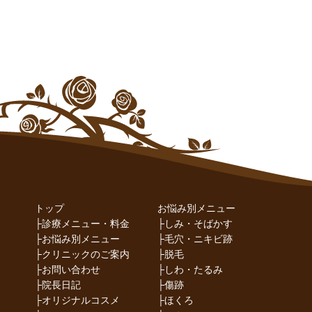
トップ
お悩み別メニュー
├
診療メニュー・料金
├
しみ・そばかす
├
お悩み別メニュー
├
毛穴・ニキビ跡
├
クリニックのご案内
├
脱毛
├
お問い合わせ
├
しわ・たるみ
├
院長日記
├
傷跡
├
オリジナルコスメ
├
ほくろ