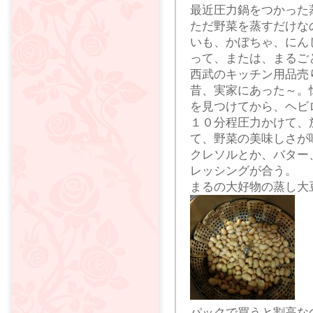
最近圧力鍋をつかった
ただ野菜を蒸すだけな
いも、かぼちゃ、にん
って、または、まるご
西武のキッチン用品売
昔、実家にあった～。
を見つけてから、ヘビ
１０分程圧力かけて、
て、野菜の美味しさが
クレソルとか、バター
レッシングが合う。
まるの大好物の蒸し大
パックで買うと割高な