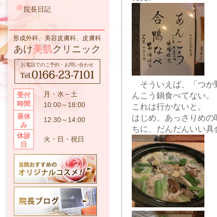
院長日記
形成外科、美容皮膚科、皮膚科
あけ
美肌
クリニック
お電話でのご予約・お問い合わせ
そういえば、「つか
月・水～土
んこう鍋食べてない。
受付
時間
10:00～18:00
これは行かないと。
昼休
はじめ、あっさりめの
12:30～14:00
み
ちに、だんだんいい具
休診
火・日・祝日
日