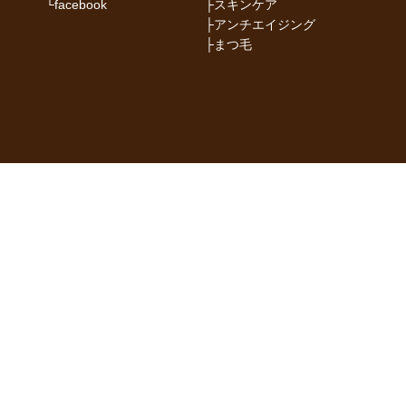
└
facebook
├
スキンケア
├
アンチエイジング
├
まつ毛