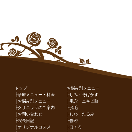
トップ
お悩み別メニュー
├
診療メニュー・料金
├
しみ・そばかす
├
お悩み別メニュー
├
毛穴・ニキビ跡
├
クリニックのご案内
├
脱毛
├
お問い合わせ
├
しわ・たるみ
├
院長日記
├
傷跡
├
オリジナルコスメ
├
ほくろ