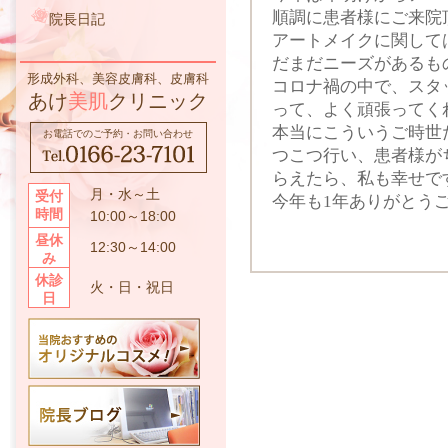
順調に患者様にご来院
院長日記
アートメイクに関して
だまだニーズがあるも
形成外科、美容皮膚科、皮膚科
コロナ禍の中で、スタ
あけ
美肌
クリニック
って、よく頑張ってく
本当にこういうご時世
お電話でのご予約・お問い合わせ
つこつ行い、患者様が
らえたら、私も幸せで
月・水～土
受付
今年も1年ありがとう
時間
10:00～18:00
昼休
12:30～14:00
み
休診
火・日・祝日
日