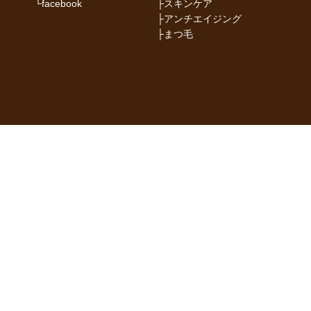
└
facebook
├
スキンケア
├
アンチエイジング
├
まつ毛