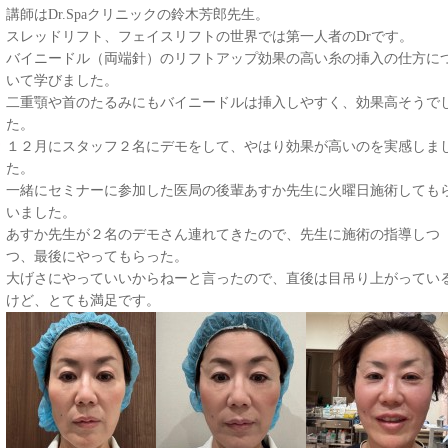
講師はDr.Spaクリニックの鈴木芳郎先生。
スレッドリフト、フェイスリフトの世界では第一人者のDrです。
バイニードル（両端針）のリフトアップ効果の高い糸の挿入の仕方に
いて学びました。
二重顎や首のたるみにもバイニードルは挿入しやすく、効果高そうで
た。
１２月にスタッフ２名にデモをして、やはり効果が高いのを実感しま
た。
一緒にセミナーに参加した医局の後輩あすか先生に火曜日施術しても
いました。
あすか先生が２名のデモさん連れてきたので、先生に施術の指導しつ
つ、最後にやってもらった。
大げさにやっていいからねーと言ったので、直後は目吊り上がってい
けど、とても満足です。