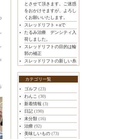
とさせて頂きます。ご迷惑
をおかけそますが、よろし
くお願いいたします。
つ
スレッドリフト＋αで
し
たるみ治療 デンシティ入
荷しました。
し
スレッドリフトの目的は輪
郭の補正
ら
スレッドリフトの新しい糸
カテゴリ一覧
る
ゴルフ
(23)
わんこ
(30)
新着情報
(3)
日記
(190)
未分類
(16)
治療
(92)
美味しいもの
(73)