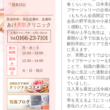
春くらいから、日本美
院長日記
ブサージャリーの企画
（もちろん会員限定で
形成外科、美容皮膚科、皮膚科
会長の野平先生や小泉
あけ
美肌
クリニック
く感動していました。
手術が上手な先生は、
お電話でのご予約・お問い合わせ
展開が上手で出血もな
解剖学的にクリアで見
月・水～土
受付
に見えます。
時間
10:00～18:00
が、実際はそうではな
昼休
ライブサージャリーを
12:30～14:00
み
ことで、知識の蓄積に
休診
火・日・祝日
学会に先立った連動企
日
そんな感じで１日目は
ていました。
注入系も最近は法令線
り、リフトアップのた
帯を支えるようにうっ
老化のメカニズムに、