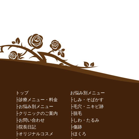
トップ
お悩み別メニュー
├
診療メニュー・料金
├
しみ・そばかす
├
お悩み別メニュー
├
毛穴・ニキビ跡
├
クリニックのご案内
├
脱毛
├
お問い合わせ
├
しわ・たるみ
├
院長日記
├
傷跡
├
オリジナルコスメ
├
ほくろ