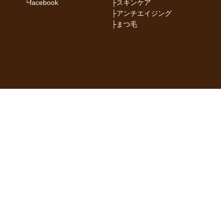
└
facebook
├
スキンケア
├
アンチエイジング
├
まつ毛