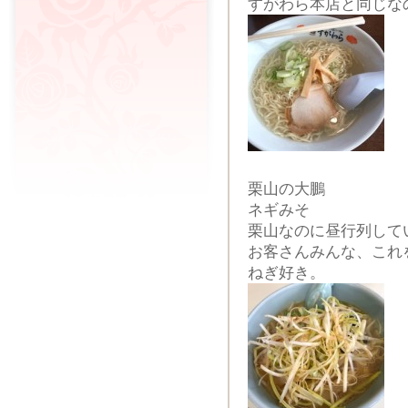
すがわら本店と同じな
栗山の大鵬
ネギみそ
栗山なのに昼行列して
お客さんみんな、これ
ねぎ好き。