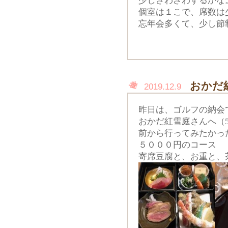
少しざわざわするかな
個室は１こで、席数は
忘年会多くて、少し節
おかだ
2019.12.9
昨日は、ゴルフの納会
おかだ紅雪庭さんへ（5
前から行ってみたかっ
５０００円のコース
寄席豆腐と、お重と、