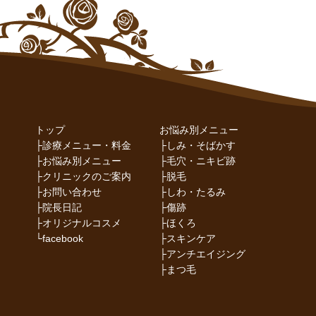
トップ
お悩み別メニュー
├
診療メニュー・料金
├
しみ・そばかす
├
お悩み別メニュー
├
毛穴・ニキビ跡
├
クリニックのご案内
├
脱毛
├
お問い合わせ
├
しわ・たるみ
├
院長日記
├
傷跡
├
オリジナルコスメ
├
ほくろ
└
facebook
├
スキンケア
├
アンチエイジング
├
まつ毛