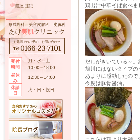
鶏出汁中華そば食べま
院長日記
形成外科、美容皮膚科、皮膚科
あけ
美肌
クリニック
お電話でのご予約・お問い合わせ
月・水～土
だしがきいている～。
受付
時間
10:00～18:00
旭川にはないタイプの
昼休
あまりに感動したので
12:30～14:00
み
今度は豚骨醤油。
休診
火・日・祝日
日
こちらは鶏より太麺、