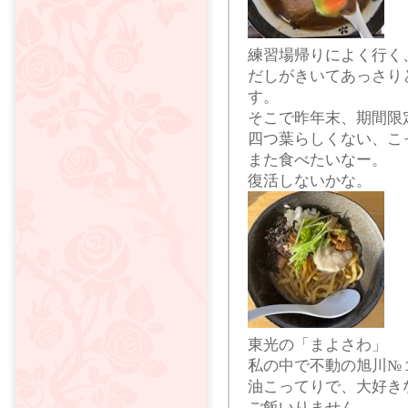
練習場帰りによく行く
だしがきいてあっさり
す。
そこで昨年末、期間限
四つ葉らしくない、こ
また食べたいなー。
復活しないかな。
東光の「まよさわ」
私の中で不動の旭川№
油こってりで、大好き
ご飯いりません。