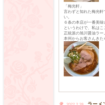
「梅光軒」
言わずと知れた梅光軒
い。
６条の本店が一番美味
というわけで、私はこ
正統派の旭川醤油ラー
本州からお客さんきた
ラーメ
2022.2.28