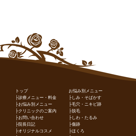
トップ
お悩み別メニュー
├
診療メニュー・料金
├
しみ・そばかす
├
お悩み別メニュー
├
毛穴・ニキビ跡
├
クリニックのご案内
├
脱毛
├
お問い合わせ
├
しわ・たるみ
├
院長日記
├
傷跡
├
オリジナルコスメ
├
ほくろ