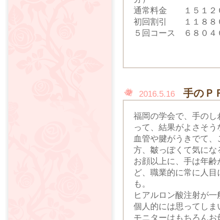
通常料金 １５１２
初回割引 １１８８
５回コース ６８０４
手のＰ
2016.5.16
福岡の学会で、手のし
って、結果がよさそう
血管や腱がうきでて、
方、皺っぽくて気にな
お顔以上に、手は年齢
ど、職業的に常に人目
も。
ヒアルロン酸注射が一
個人的には思ってしま
モニターはもちろんお