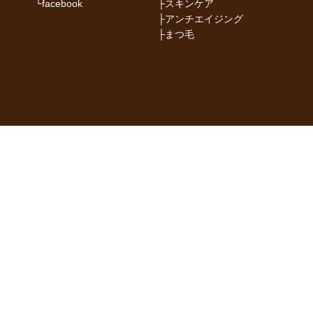
└
facebook
├
スキンケア
├
アンチエイジング
├
まつ毛