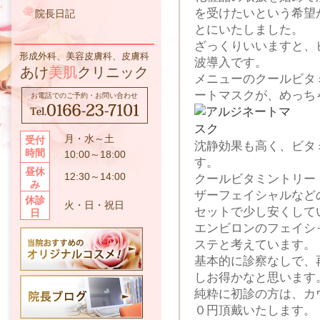
を受けたいという希望
院長日記
とにいたしました。
ざっくりいいますと、
形成外科、美容皮膚科、皮膚科
波導入です。
あけ
美肌
クリニック
メニューのクールビタ
ートマスクが、めっち
お電話でのご予約・お問い合わせ
月・水～土
受付
沈静効果も高く、ビタ
時間
10:00～18:00
す。
昼休
12:30～14:00
クールビタミントリー
み
ザーフェイシャルなど
休診
火・日・祝日
セットで少し安くして
日
エンビロンのフェイシ
ステと考えています。
基本的に診察なしで、
しお得かなと思います
純粋に初診の方は、カ
０円頂戴いたします。