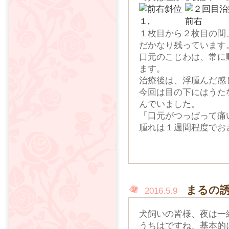
１枚目から２枚目の間
だかなり残っています
口元のこじわは、常に
ます。
治療後は、浮腫んだ感
今回は目の下にはうた
んでいました。
「口元がつっぱって痛
腫れは１週間程度でお
まるの
2016.5.9
犬飼いの皆様、夜は一
うちはですね、基本的