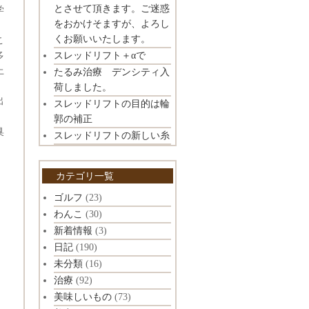
とさせて頂きます。ご迷惑
学
をおかけそますが、よろし
くお願いいたします。
こ
多
スレッドリフト＋αで
上
たるみ治療 デンシティ入
。
荷しました。
出
スレッドリフトの目的は輪
郭の補正
臭
スレッドリフトの新しい糸
。
カテゴリ一覧
ゴルフ
(23)
わんこ
(30)
新着情報
(3)
日記
(190)
未分類
(16)
治療
(92)
美味しいもの
(73)