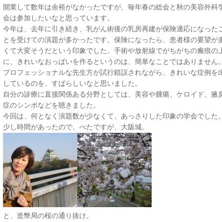
開業して数年は余裕がなかったですが、毎年春の総会と秋の美容外科
会は参加したいなと思っています。
今年は、去年に引き続き、乳がん術後の乳房再建が保険適応になった
とを受けての演題が多かったです。保険になったら、患者様の要望が
くて大変そうだという印象でした。手術や放射線でがちがちの瘢痕の
に、きれいなおっぱいを作るというのは、簡単なことではありません
プロフェッショナルな先生方が試行錯誤されながら、きれいな症例を
しているのを、すばらしいなと思いました。
自分の診療に直接関係ある分野としては、美容や腫瘍、ケロイド、腋
症のシンポなどを聴きました。
今回は、何となく演題数が少なくて、あっさりした印象の学会でした
少し時間があったので、べたですが、大阪城。
と、造幣局の桜の通り抜け。