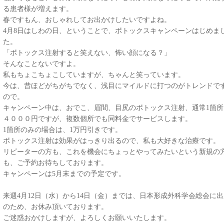
る患者様が増えます。
春ですもん、おしゃれしてお出かけしたいですよね。
4月8日はしわの日、ということで、ボトックスキャンペーンはじめま
た。
「ボトックス注射すると笑えない、怖い顔になる？」
そんなことないですよ。
私もちょこちょこしていますが、ちゃんと笑っています。
今は、昔ほどがちがちでなく、浅目にマイルドに打つのがトレンドで
ので。
キャンペーン中は、おでこ、眉間、目尻のボトックス注射、通常1箇所
４０００円ですが、複数個所でも同料金でサービスします。
1箇所のみの場合は、1万円引きです。
ボトックス注射は効果がはっきり出るので、私も大好きな治療です。
リピーターの方も、これを機会にちょっとやってみたいという新規の
も、ご予約お待ちしております。
キャンペーンは5月末までの予定です。
来週4月12日（水）から14日（金）までは、日本形成外科学会総会に出
のため、お休み頂いております。
ご迷惑おかけしますが、よろしくお願いいたします。