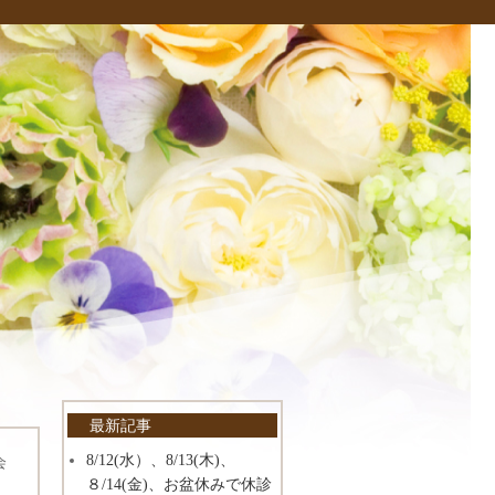
最新記事
8/12(水）、8/13(木)、
会
８/14(金)、お盆休みで休診