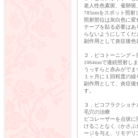
老人性色素斑、雀卵斑、
785nmをスポット照
照射部位は灰白色に変
テープを貼る必要はあ
らないようにしてくだ
副作用として炎症後色
２．ピコトーニング～
1064nmで連続照射し
うっすらと赤みがでま
１ヶ月に１回程度の繰
副作用として、炎症後
す。
３．ピコフラクショナ
毛穴の治療
ピコレーザーを点状に
けることなく（かさぶ
ージを与え、リモデリ