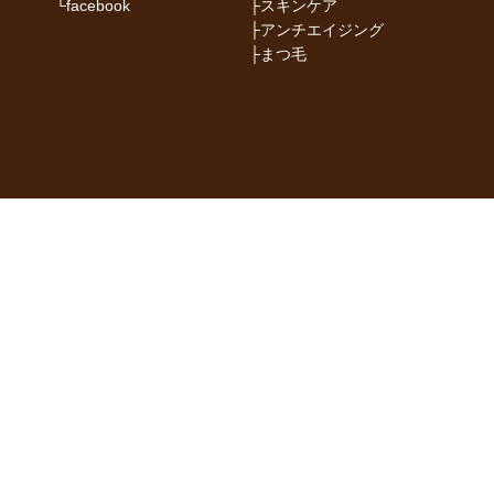
└
facebook
├
スキンケア
├
アンチエイジング
├
まつ毛