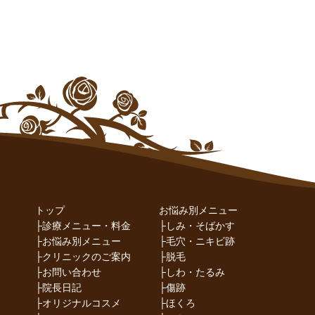
トップ
お悩み別メニュー
├
診療メニュー・料金
├
しみ・そばかす
├
お悩み別メニュー
├
毛穴・ニキビ跡
├
クリニックのご案内
├
脱毛
├
お問い合わせ
├
しわ・たるみ
├
院長日記
├
傷跡
├
オリジナルコスメ
├
ほくろ