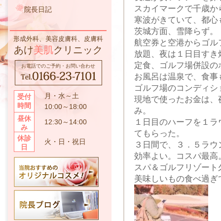
スカイマークで千歳か
院長日記
寒波がきていて、都心
茨城方面、雪降らず。
形成外科、美容皮膚科、皮膚科
航空券と空港からゴル
あけ
美肌
クリニック
放題、夜は１日目すき
定食、ゴルフ場併設の
お電話でのご予約・お問い合わせ
お風呂は温泉で、食事
ゴルフ場のコンディシ
月・水～土
受付
現地で使ったお金は、
時間
10:00～18:00
み。
昼休
１日目のハーフを１ラ
12:30～14:00
み
てもらった。
休診
火・日・祝日
３日間で、３．５ラウ
日
効率よい。コスパ最高
スパ＆ゴルフリゾート
美味しいもの食べ過ぎ