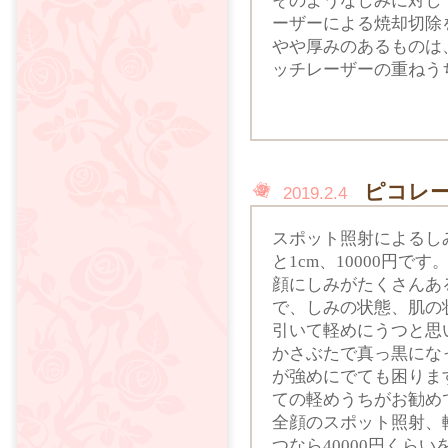
そのようなしみに対し
ーザーによる焼却切除
やや厚みのあるものは
ッチレーザーの重ねう
ピコレ
2019.2.4
スポット照射によるし
と1cm、10000円です
顔にしみがたくさんあ
で、しみの状態、肌の
引いて軽めにうつと思
かさぶたで真っ黒にな
が強めにでても困ります
ての軽めうちがお勧め
全顔のスポット照射、軽
つなら40000円くら