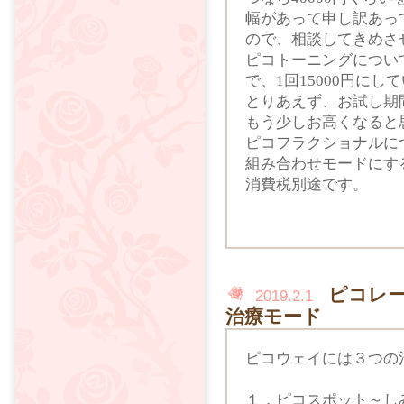
幅があって申し訳あっ
ので、相談してきめさ
ピコトーニングについ
で、1回15000円にし
とりあえず、お試し期
もう少しお高くなると
ピコフラクショナルに
組み合わせモードにす
消費税別途です。
ピコレ
2019.2.1
治療モード
ピコウェイには３つの
１．ピコスポット～し