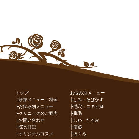
トップ
お悩み別メニュー
├
診療メニュー・料金
├
しみ・そばかす
├
お悩み別メニュー
├
毛穴・ニキビ跡
├
クリニックのご案内
├
脱毛
├
お問い合わせ
├
しわ・たるみ
├
院長日記
├
傷跡
├
オリジナルコスメ
├
ほくろ