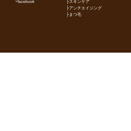
└
facebook
├
スキンケア
├
アンチエイジング
├
まつ毛