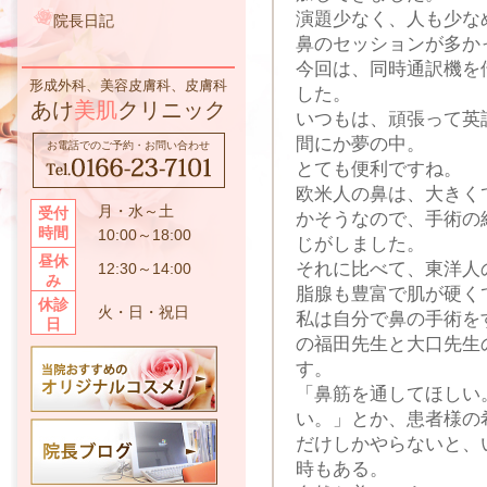
演題少なく、人も少な
院長日記
鼻のセッションが多か
今回は、同時通訳機を
形成外科、美容皮膚科、皮膚科
した。
あけ
美肌
クリニック
いつもは、頑張って英
間にか夢の中。
お電話でのご予約・お問い合わせ
とても便利ですね。
欧米人の鼻は、大きく
月・水～土
受付
かそうなので、手術の
時間
10:00～18:00
じがしました。
昼休
それに比べて、東洋人
12:30～14:00
み
脂腺も豊富で肌が硬く
休診
火・日・祝日
私は自分で鼻の手術を
日
の福田先生と大口先生
す。
「鼻筋を通してほしい
い。」とか、患者様の
だけしかやらないと、
時もある。