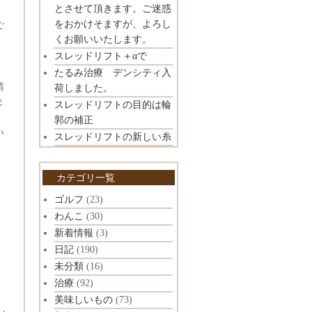
とさせて頂きます。ご迷惑
をおかけそますが、よろし
ご
くお願いいたします。
スレッドリフト＋αで
たるみ治療 デンシティ入
請
荷しました。
ま
スレッドリフトの目的は輪
郭の補正
い
スレッドリフトの新しい糸
カテゴリ一覧
ゴルフ
(23)
わんこ
(30)
新着情報
(3)
日記
(190)
未分類
(16)
治療
(92)
美味しいもの
(73)