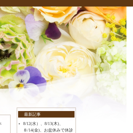
最新記事
8/12(水）、8/13(木)、
半
８/14(金)、お盆休みで休診