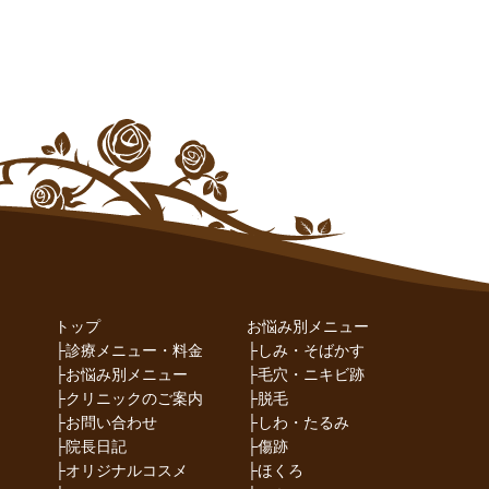
トップ
お悩み別メニュー
├
診療メニュー・料金
├
しみ・そばかす
├
お悩み別メニュー
├
毛穴・ニキビ跡
├
クリニックのご案内
├
脱毛
├
お問い合わせ
├
しわ・たるみ
├
院長日記
├
傷跡
├
オリジナルコスメ
├
ほくろ