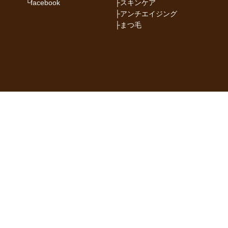
└
facebook
├
スキンケア
├
アンチエイジング
├
まつ毛