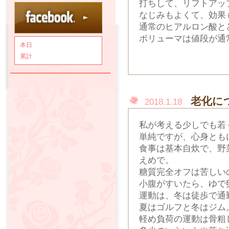
打ちして、リフトアッ
なじみもよくて、効果
通常のヒアルロン酸と
ボリューマは値段が通
本日
累計
老化に
2018.1.18
私が考える少しでも若
単純ですが、心身とも
食事は基本自炊で、野
えめで。
糖質完全オフは苦しい
小腹がすいたら、ゆで
運動は、冬は徒歩で通
夏はゴルフと冬はジム
軽め負荷の運動は骨粗