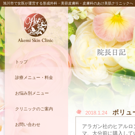
旭川市で女医が運営する形成外科・美容皮膚科・皮膚科のあけ美肌クリニックへ
トップ
診療メニュー・料金
お悩み別メニュー
クリニックのご案内
ボリュ
2018.1.24
お問い合わせ
アラガン社のヒアルロ
マ、大分前に購入して