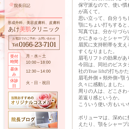
保守派なので、使い慣
院長日記
が高くて。
思い立って、自分うち
形成外科、美容皮膚科、皮膚科
顎にちょい打ちすると
あけ
美肌
クリニック
写真では、分かりづら
かにきゅっとシャープ
お電話でのご予約・お問い合わせ
眉尻に支持靭帯を支え
すくなりました。
月・水～土
受付
眉毛リフトの効果があ
時間
10:00～18:00
今回は、同社のビスタ
昼休
社のTrue liftの打
12:30～14:00
み
眉毛外側＋頬外側+顎う
休診
火・日・祝日
久々に感動しました。
日
周りの人は、どこさわ
若返り感というか。
こういう使い方もいい
ボリューマは、深めに
えたり、顎をシャープ