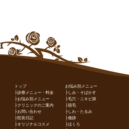
トップ
お悩み別メニュー
├
診療メニュー・料金
├
しみ・そばかす
├
お悩み別メニュー
├
毛穴・ニキビ跡
├
クリニックのご案内
├
脱毛
├
お問い合わせ
├
しわ・たるみ
├
院長日記
├
傷跡
├
オリジナルコスメ
├
ほくろ