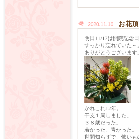
お花頂
2020.11.16
明日11/17は開院記念
すっかり忘れていた～
ありがとうございます
かれこれ12年。
干支１周しました。
３８歳だった。
若かった。青かった。
世間知らずで、怖いも