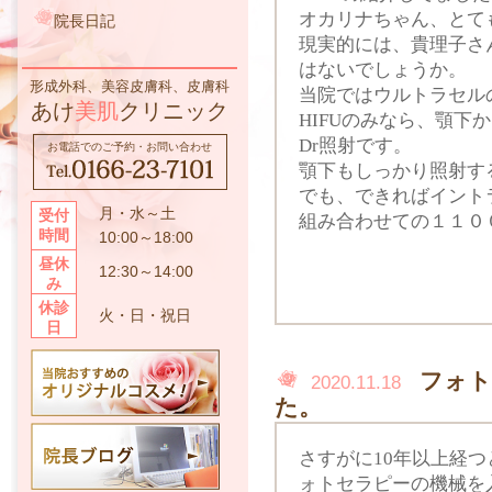
オカリナちゃん、とて
院長日記
現実的には、貴理子さ
はないでしょうか。
形成外科、美容皮膚科、皮膚科
当院ではウルトラセルの
あけ
美肌
クリニック
HIFUのみなら、顎下
Dr照射です。
お電話でのご予約・お問い合わせ
顎下もしっかり照射す
でも、できればイント
月・水～土
受付
組み合わせての１１０
時間
10:00～18:00
昼休
12:30～14:00
み
休診
火・日・祝日
日
フォト
2020.11.18
た。
さすがに10年以上経
ォトセラピーの機械を