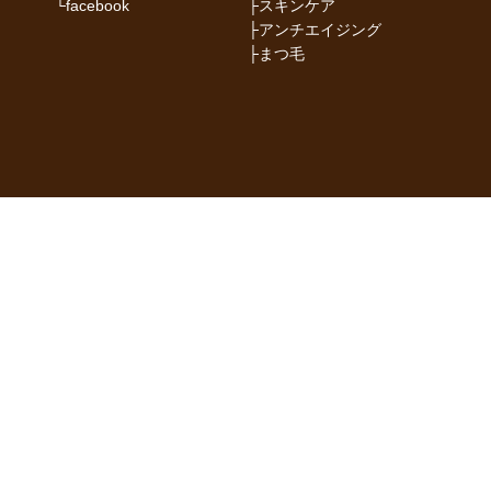
└
facebook
├
スキンケア
├
アンチエイジング
├
まつ毛