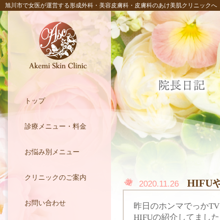
旭川市で女医が運営する形成外科・美容皮膚科・皮膚科のあけ美肌クリニックへ
トップ
診療メニュー・料金
お悩み別メニュー
クリニックのご案内
HIF
2020.11.26
お問い合わせ
昨日のホンマでっかT
HIFUの紹介してまし