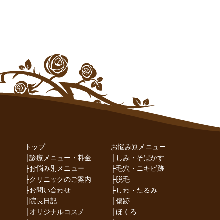
トップ
お悩み別メニュー
├
診療メニュー・料金
├
しみ・そばかす
├
お悩み別メニュー
├
毛穴・ニキビ跡
├
クリニックのご案内
├
脱毛
├
お問い合わせ
├
しわ・たるみ
├
院長日記
├
傷跡
├
オリジナルコスメ
├
ほくろ