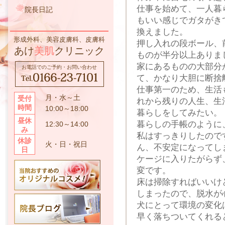
仕事を始めて、一人暮
院長日記
もいい感じでガタがき
換えました。
形成外科、美容皮膚科、皮膚科
押し入れの段ボール、
あけ
美肌
クリニック
ものが半分以上ありま
家にあるものの大部分
お電話でのご予約・お問い合わせ
て、かなり大胆に断捨
仕事第一のため、生活
月・水～土
受付
れから残りの人生、生
時間
10:00～18:00
暮らしをしてみたい。
昼休
暮らしの手帳のように
12:30～14:00
み
私はすっきりしたので
休診
火・日・祝日
ん、不安定になってし
日
ケージに入りたがらず
変です。
床は掃除すればいいけ
しまったので、脱水が
犬にとって環境の変化
早く落ちついてくれる