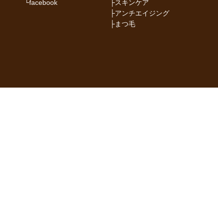
└
facebook
├
スキンケア
├
アンチエイジング
├
まつ毛