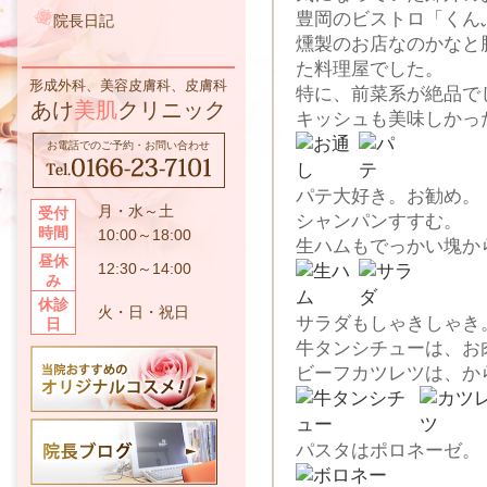
豊岡のビストロ「くん
院長日記
燻製のお店なのかなと
た料理屋でした。
形成外科、美容皮膚科、皮膚科
特に、前菜系が絶品で
あけ
美肌
クリニック
キッシュも美味しかっ
お電話でのご予約・お問い合わせ
パテ大好き。お勧め。
月・水～土
受付
シャンパンすすむ。
時間
10:00～18:00
生ハムもでっかい塊か
昼休
12:30～14:00
み
休診
火・日・祝日
サラダもしゃきしゃき
日
牛タンシチューは、お
ビーフカツレツは、か
パスタはポロネーゼ。