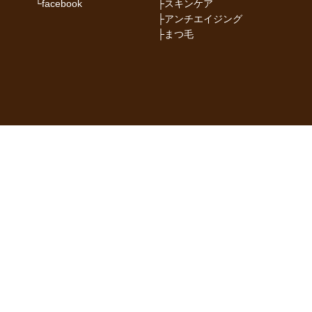
└
facebook
├
スキンケア
├
アンチエイジング
├
まつ毛