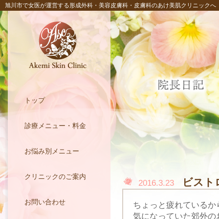
旭川市で女医が運営する形成外科・美容皮膚科・皮膚科のあけ美肌クリニックへ
トップ
診療メニュー・料金
お悩み別メニュー
クリニックのご案内
ビスト
2016.3.23
お問い合わせ
ちょっと疲れているか
気になっていた郊外の