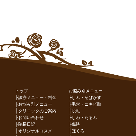
トップ
お悩み別メニュー
├
診療メニュー・料金
├
しみ・そばかす
├
お悩み別メニュー
├
毛穴・ニキビ跡
├
クリニックのご案内
├
脱毛
├
お問い合わせ
├
しわ・たるみ
├
院長日記
├
傷跡
├
オリジナルコスメ
├
ほくろ