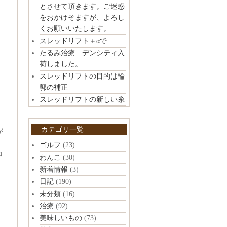
とさせて頂きます。ご迷惑
をおかけそますが、よろし
くお願いいたします。
スレッドリフト＋αで
たるみ治療 デンシティ入
荷しました。
スレッドリフトの目的は輪
郭の補正
スレッドリフトの新しい糸
カテゴリ一覧
が
ゴルフ
(23)
ロ
わんこ
(30)
新着情報
(3)
日記
(190)
未分類
(16)
治療
(92)
美味しいもの
(73)