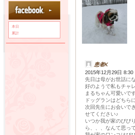
本日
累計
患者K
2015年12月29日 8:30
先日は母がお世話に
好のようで私もチャ
まるちゃん可愛いです
ドッグランはどちら
次回先生にお会いで
せてください♪
いつか我が家のびび
ら、、、なんて思って
我が家のワンコはび