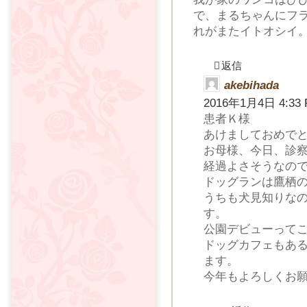
で、まるちゃんにフ
れがまたイトオシイ
返信
akebihada
2016年1月4日 4:33
患者Ｋ様
あけましておめで
お母様、今日、診
経過よさそうなの
ドッグランは鷹栖
うちも犬見知りな
す。
公園デビューって
ドッグカフェもあ
ます。
今年もよろしくお