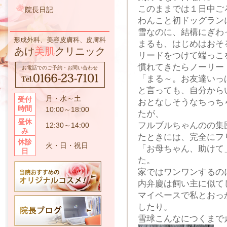
このままでは１日中ご
院長日記
わんこと初ドッグラン
雪なのに、結構にぎわ
形成外科、美容皮膚科、皮膚科
まるも、はじめはおそ
あけ
美肌
クリニック
リードをつけて端っこ
慣れてきたらノーリー
お電話でのご予約・お問い合わせ
「まる～。お友達いっ
と言っても、自分から
月・水～土
受付
おとなしそうなちっち
時間
10:00～18:00
たが、
昼休
フルブルちゃんのの集
12:30～14:00
み
たときには、完全にフ
休診
火・日・祝日
「お母ちゃん、助けて
日
た。
家ではワンワンするの
内弁慶は飼い主に似て
マイペースで私とおっ
したり。
雪球こんなにつくまで