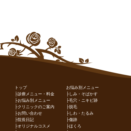
トップ
お悩み別メニュー
├
診療メニュー・料金
├
しみ・そばかす
├
お悩み別メニュー
├
毛穴・ニキビ跡
├
クリニックのご案内
├
脱毛
├
お問い合わせ
├
しわ・たるみ
├
院長日記
├
傷跡
├
オリジナルコスメ
├
ほくろ