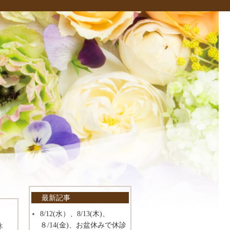
最新記事
8/12(水）、8/13(木)、
８/14(金)、お盆休みで休診
休