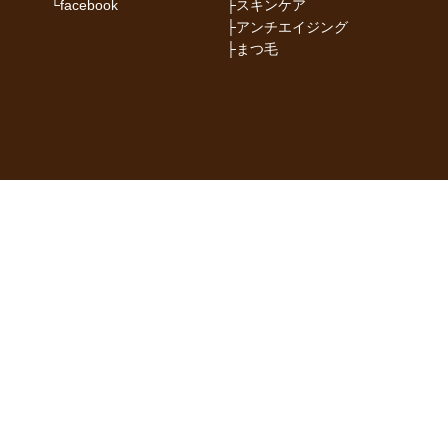
└
facebook
├
スキンケア
├
アンチエイジング
├
まつ毛