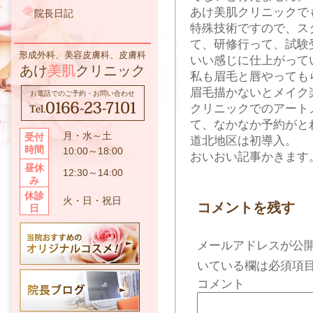
あけ美肌クリニックで
院長日記
特殊技術ですので、ス
て、研修行って、試験
形成外科、美容皮膚科、皮膚科
いい感じに仕上がって
あけ
美肌
クリニック
私も眉毛と唇やっても
眉毛描かないとメイク
お電話でのご予約・お問い合わせ
クリニックでのアート
て、なかなか予約がと
月・水～土
受付
道北地区は初導入。
時間
10:00～18:00
おいおい記事かきます
昼休
12:30～14:00
み
休診
火・日・祝日
コメントを残す
日
メールアドレスが公
いている欄は必須項
コメント