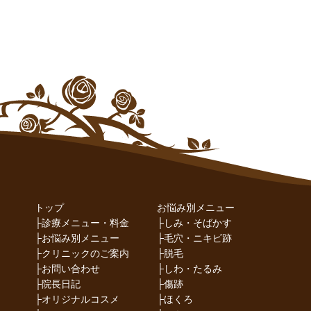
トップ
お悩み別メニュー
├
診療メニュー・料金
├
しみ・そばかす
├
お悩み別メニュー
├
毛穴・ニキビ跡
├
クリニックのご案内
├
脱毛
├
お問い合わせ
├
しわ・たるみ
├
院長日記
├
傷跡
├
オリジナルコスメ
├
ほくろ