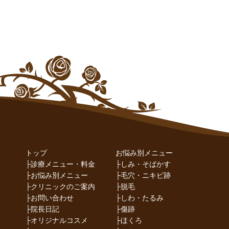
トップ
お悩み別メニュー
├
診療メニュー・料金
├
しみ・そばかす
├
お悩み別メニュー
├
毛穴・ニキビ跡
├
クリニックのご案内
├
脱毛
├
お問い合わせ
├
しわ・たるみ
├
院長日記
├
傷跡
├
オリジナルコスメ
├
ほくろ