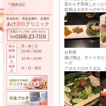
変わらず美味しかった
院長日記
前菜はカボチャのサラ
形成外科、美容皮膚科、皮膚科
あけ
美肌
クリニック
お電話でのご予約・お問い合わせ
月・水～土
受付
時間
10:00～18:00
お刺身
昼休
揚げ物は、サトイモと
12:30～14:00
み
ーズ
休診
火・日・祝日
アボカドのサラダは、
日