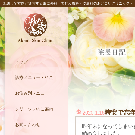
旭川市で女医が運営する形成外科・美容皮膚科・皮膚科のあけ美肌クリニックへ
トップ
診療メニュー・料金
お悩み別メニュー
クリニックのご案内
時安で忘
2020.1.16
お問い合わせ
昨年末になってしまい
納め会しました。