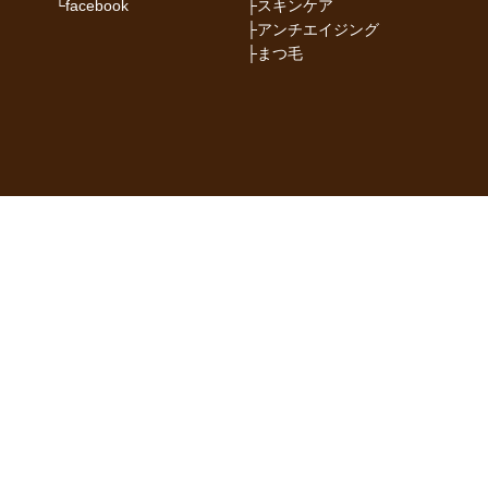
└
facebook
├
スキンケア
├
アンチエイジング
├
まつ毛