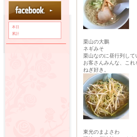
本日
累計
栗山の大鵬
ネギみそ
栗山なのに昼行列して
お客さんみんな、これ
ねぎ好き。
東光のまよさわ