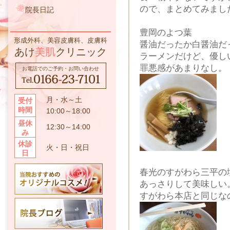
ので、まとめてみまし
院長日記
豊岡のよつ葉
形成外科、美容皮膚科、皮膚科
醤油だったか白醤油だ
あけ
美肌
クリニック
ラーメンだけど、優し
罪悪感があまりなし。
お電話でのご予約・お問い合わせ
月・水～土
受付
時間
10:00～18:00
昼休
12:30～14:00
み
休診
火・日・祝日
日
春光のすがわら三平の
あっさりして美味しい
すがわら本店と同じな