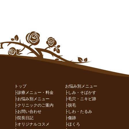
トップ
お悩み別メニュー
├
診療メニュー・料金
├
しみ・そばかす
├
お悩み別メニュー
├
毛穴・ニキビ跡
├
クリニックのご案内
├
脱毛
├
お問い合わせ
├
しわ・たるみ
├
院長日記
├
傷跡
├
オリジナルコスメ
├
ほくろ