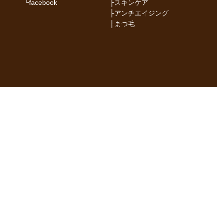
└
facebook
├
スキンケア
├
アンチエイジング
├
まつ毛