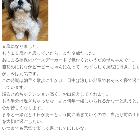
９歳になりました。
もう１０歳かと思っていたら、まだ９歳だった。
あにまる損保のバースデーカードで気付くというだめ母ちゃんです。
週初めにおなかピーピーちゃんになって、めずらしく病院に行きまし
が、今は元気です。
この時期は朝早く散歩に出かけ、日中は涼しい部屋でおそらく寝て過
しています。
帰るとめちゃテンション高く、お出迎えしてくれます。
もう半分は過ぎちゃったな、あと何年一緒にいられるかなーと思うと
心が苦しくなります。
まると一緒だと１日があっという間に過ぎていくので、当たり前の１
を大切に過ごしたい。
いつまでも元気で楽しく過ごしてほしいな。