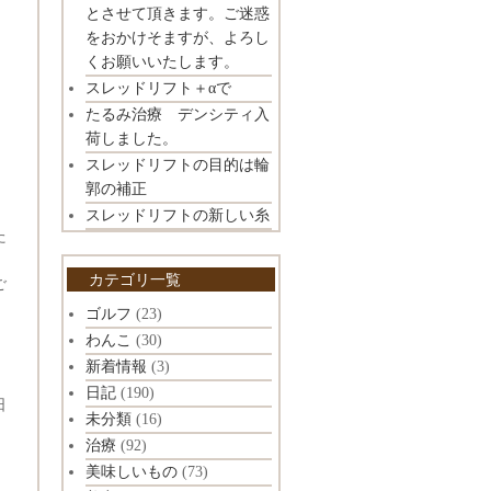
とさせて頂きます。ご迷惑
をおかけそますが、よろし
くお願いいたします。
スレッドリフト＋αで
たるみ治療 デンシティ入
荷しました。
スレッドリフトの目的は輪
郭の補正
スレッドリフトの新しい糸
た
カテゴリ一覧
ご
ゴルフ
(23)
わんこ
(30)
、
新着情報
(3)
日記
(190)
日
未分類
(16)
治療
(92)
美味しいもの
(73)